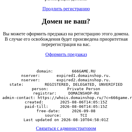
Продлить регистрацию
Домен
не
ваш?
Вы можете оформить предзаказ на регистрацию этого домена.
В случае его освобождения будет произведена приоритетная
перерегистрация на вас.
Оформить предзаказ
domain:        666GAME.RU

nserver:       expired1.domainshop.ru.

nserver:       expired2.domainshop.ru.

state:         REGISTERED, DELEGATED, UNVERIFIED

person:        Private Person

registrar:     DOMAINSHOP-RU

admin-contact: https://whois.domainshop.ru/?c=666game.r
created:       2025-08-06T14:05:15Z

paid-till:     2026-08-06T14:05:15Z

free-date:     2026-09-08

source:        TCI

Связаться с администратором