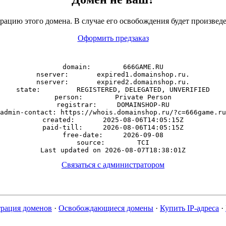
рацию этого домена. В случае его освобождения будет произведе
Оформить предзаказ
domain:        666GAME.RU

nserver:       expired1.domainshop.ru.

nserver:       expired2.domainshop.ru.

state:         REGISTERED, DELEGATED, UNVERIFIED

person:        Private Person

registrar:     DOMAINSHOP-RU

admin-contact: https://whois.domainshop.ru/?c=666game.ru

created:       2025-08-06T14:05:15Z

paid-till:     2026-08-06T14:05:15Z

free-date:     2026-09-08

source:        TCI

Связаться с администратором
трация доменов
·
Освобождающиеся домены
·
Купить IP-адреса
·