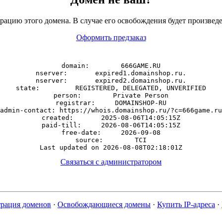
рацию этого домена. В случае его освобождения будет произведе
Оформить предзаказ
domain:        666GAME.RU

nserver:       expired1.domainshop.ru.

nserver:       expired2.domainshop.ru.

state:         REGISTERED, DELEGATED, UNVERIFIED

person:        Private Person

registrar:     DOMAINSHOP-RU

admin-contact: https://whois.domainshop.ru/?c=666game.ru

created:       2025-08-06T14:05:15Z

paid-till:     2026-08-06T14:05:15Z

free-date:     2026-09-08

source:        TCI

Связаться с администратором
трация доменов
·
Освобождающиеся домены
·
Купить IP-адреса
·