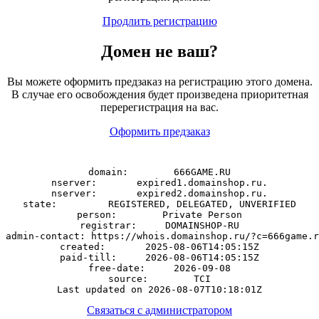
Продлить регистрацию
Домен
не
ваш?
Вы можете оформить предзаказ на регистрацию этого домена.
В случае его освобождения будет произведена приоритетная
перерегистрация на вас.
Оформить предзаказ
domain:        666GAME.RU

nserver:       expired1.domainshop.ru.

nserver:       expired2.domainshop.ru.

state:         REGISTERED, DELEGATED, UNVERIFIED

person:        Private Person

registrar:     DOMAINSHOP-RU

admin-contact: https://whois.domainshop.ru/?c=666game.r
created:       2025-08-06T14:05:15Z

paid-till:     2026-08-06T14:05:15Z

free-date:     2026-09-08

source:        TCI

Связаться с администратором