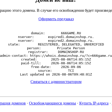
рацию этого домена. В случае его освобождения будет произведе
Оформить предзаказ
domain:        666GAME.RU

nserver:       expired1.domainshop.ru.

nserver:       expired2.domainshop.ru.

state:         REGISTERED, DELEGATED, UNVERIFIED

person:        Private Person

registrar:     DOMAINSHOP-RU

admin-contact: https://whois.domainshop.ru/?c=666game.ru

created:       2025-08-06T14:05:15Z

paid-till:     2026-08-06T14:05:15Z

free-date:     2026-09-06

source:        TCI

Связаться с администратором
трация доменов
·
Освобождающиеся домены
·
Купить IP-адреса
·