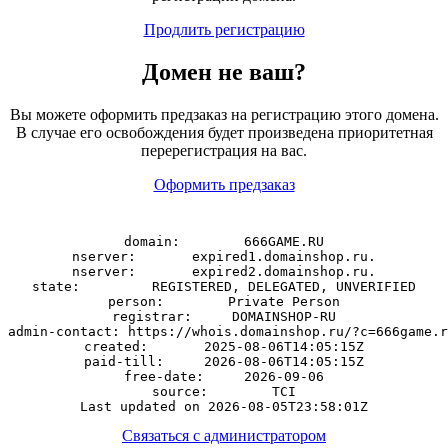
Продлить регистрацию
Домен
не
ваш?
Вы можете оформить предзаказ на регистрацию этого домена.
В случае его освобождения будет произведена приоритетная
перерегистрация на вас.
Оформить предзаказ
domain:        666GAME.RU

nserver:       expired1.domainshop.ru.

nserver:       expired2.domainshop.ru.

state:         REGISTERED, DELEGATED, UNVERIFIED

person:        Private Person

registrar:     DOMAINSHOP-RU

admin-contact: https://whois.domainshop.ru/?c=666game.r
created:       2025-08-06T14:05:15Z

paid-till:     2026-08-06T14:05:15Z

free-date:     2026-09-06

source:        TCI

Связаться с администратором